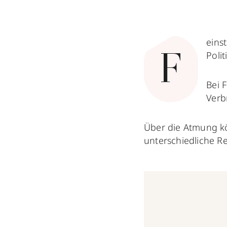
eins
Poli
F
Bei 
Verb
Über die Atmung kö
unterschiedliche R