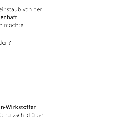
einstaub von der
enhaft
en möchte.
den?
on-Wirkstoffen
 Schutzschild über