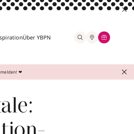
spiration
Über YBPN
anmelden! ❤
ale:
tion-