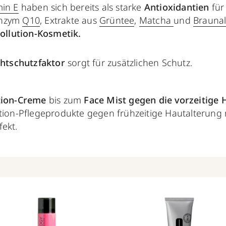
min E
haben sich bereits als starke
Antioxidantien
für
enzym
Q10
, Extrakte aus
Grüntee
,
Matcha
und
Brauna
Pollution-Kosmetik.
chtschutzfaktor
sorgt für zusätzlichen Schutz.
tion-Creme
bis zum
Face Mist gegen die
vorzeitige 
ution-Pflegeprodukte gegen frühzeitige Hautalterun
fekt.