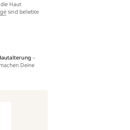
 die Haut
lge
sind beliebte
Hautalterung
–
g machen Deine