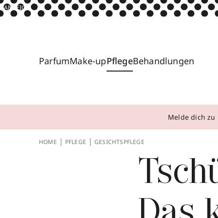
ANZEIGE
Parfum
Make-up
Pflege
Behandlungen
Melde dich zu 
HOME
PFLEGE
GESICHTSPFLEGE
Tschü
Das k