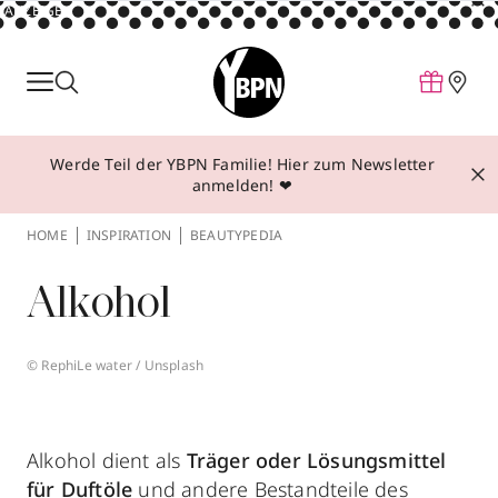
ANZEIGE
Parfum
Make-up
Werde Teil der YBPN Familie! Hier zum Newsletter
Pflege
anmelden! ❤
Behandlungen
HOME
INSPIRATION
BEAUTYPEDIA
Inspiration
Alkohol
Über YBPN
© RephiLe water / Unsplash
Aktionen
Storefinder
Alkohol dient als
Träger oder Lösungsmittel
für Duftöle
und andere Bestandteile des