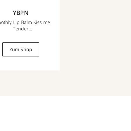
YBPN
othly Lip Balm Kiss me
Tender
3 g
Zum Shop