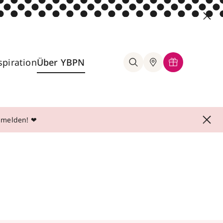
spiration
Über YBPN
anmelden! ❤