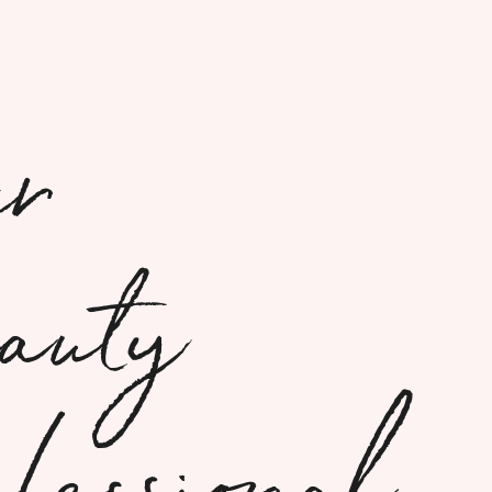
ur
auty