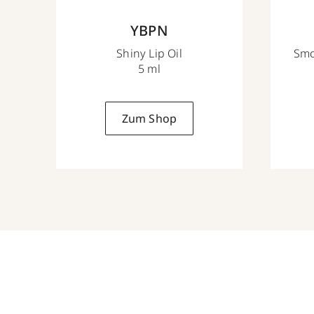
YBPN
Shiny Lip Oil
Smo
5 ml
Zum Shop