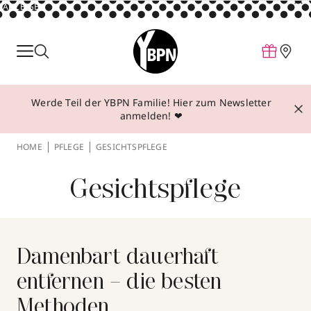
ANZEIGE
Parfum
Make-up
Werde Teil der YBPN Familie! Hier zum Newsletter
Pflege
anmelden! ❤
Behandlungen
HOME
PFLEGE
GESICHTSPFLEGE
Inspiration
Gesichtspflege
Über YBPN
Aktionen
Storefinder
Damenbart dauerhaft
entfernen – die besten
Methoden