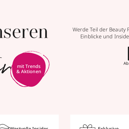
nseren
Werde Teil der Beauty 
Einblicke und Inside
er
Ab
Wertvolle Insider-
Exklusive