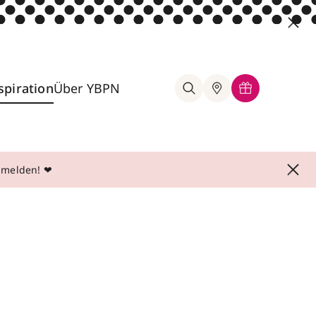
spiration
Über YBPN
anmelden! ❤