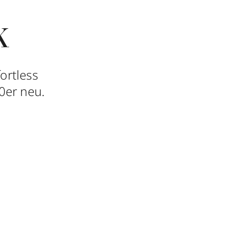
k
ortless
0er neu.