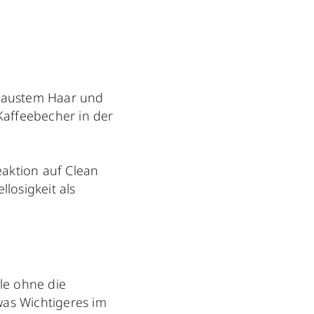
erzaustem Haar und
Kaffeebecher in der
eaktion auf Clean
losigkeit als
yle ohne die
was Wichtigeres im