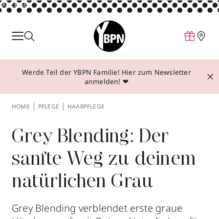
ANZEIGE
Parfum
Make-up
Werde Teil der YBPN Familie! Hier zum Newsletter
Pflege
anmelden! ❤
Behandlungen
HOME
PFLEGE
HAARPFLEGE
Inspiration
Über YBPN
Grey Blending: Der
sanfte Weg zu deinem
Aktionen
natürlichen Grau
Storefinder
Grey Blending verblendet erste graue