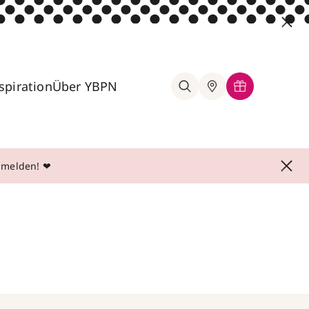
spiration
Über YBPN
anmelden! ❤