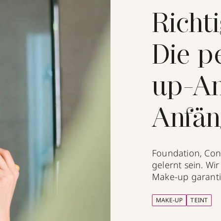
Richt
Die p
up-An
Anfän
Foundation, Conc
gelernt sein. Wir
Make-up garantie
MAKE-UP
TEINT