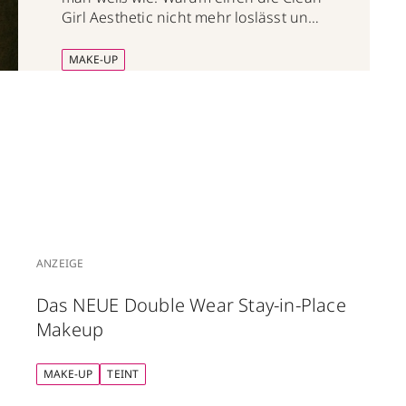
Girl Aesthetic nicht mehr loslässt und
wie du ihn ganz einfach nachmachst.
MAKE-UP
ANZEIGE
Das NEUE Double Wear Stay-in-Place
Makeup
MAKE-UP
TEINT