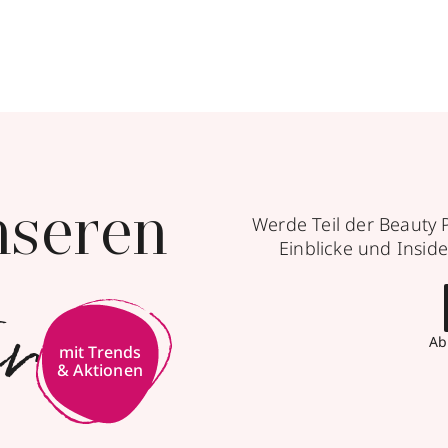
nseren
Werde Teil der Beauty 
Einblicke und Inside
er
Ab
mit Trends
& Aktionen