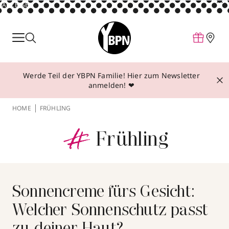
ANZEIGE
Parfum
Make-up
Werde Teil der YBPN Familie! Hier zum Newsletter
Pflege
anmelden! ❤
Behandlungen
HOME
FRÜHLING
#
Inspiration
Frühling
Über YBPN
Aktionen
Storefinder
Sonnencreme fürs Gesicht:
Welcher Sonnenschutz passt