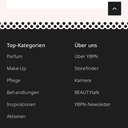
Termin vereinbaren
Mehr Informationen
Top-Kategorien
Über uns
Parfümerie Balster
Parfum
Über YBPN
Münsterstraße 22
,
48565
Steinfurt
Make-Up
Storefinder
geschlossen, öffnet Do 09:00 Uhr
02552994282
Pflege
Karriere
zum Routenplaner
Behandlungen
BEAUTYtalk
Termin vereinbaren
Inspirationen
YBPN-Newsletter
Aktionen
Mehr Informationen