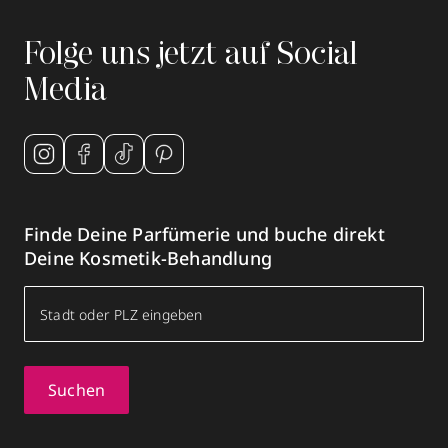
Folge uns jetzt auf Social
Parfümerie Amica Bittel
Media
Adlerstraße 18
,
88212
Ravensburg
geschlossen, öffnet Do 09:30 Uhr
+49 751 25833
zum Routenplaner
Finde Deine Parfümerie und buche direkt
Deine Kosmetik-Behandlung
Termin vereinbaren
Mehr Informationen
Suchen
Parfümerie Amica Bittel