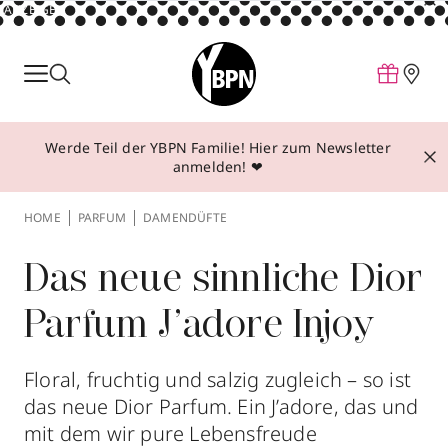
ANZEIGE
Parfum
Make-up
Werde Teil der YBPN Familie! Hier zum Newsletter
Pflege
anmelden! ❤
Behandlungen
HOME
PARFUM
DAMENDÜFTE
Inspiration
Über YBPN
Das neue sinnliche Dior
Parfum J’adore Injoy
Aktionen
Storefinder
Floral, fruchtig und salzig zugleich – so ist
das neue Dior Parfum. Ein J’adore, das und
mit dem wir pure Lebensfreude