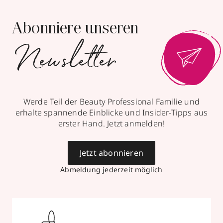
Zeil 106
,
60313
Frankfurt /Main
geschlossen, öffnet Do 10:00 Uhr
Abonniere unseren
069920375757
Newsletter
zum Routenplaner
Termin vereinbaren
Werde Teil der Beauty Professional Familie und
Mehr Informationen
erhalte spannende Einblicke und Insider-Tipps aus
erster Hand. Jetzt anmelden!
Jetzt abonnieren
Wiedemann Parfümerie
Abmeldung jederzeit möglich
Rosenkavalierplatz 10
,
81925
München
geschlossen, öffnet Do 09:00 Uhr
089911948