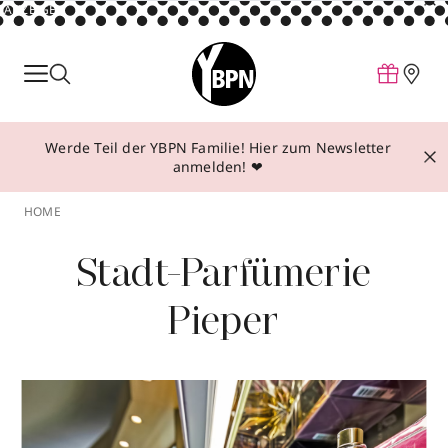
ANZEIGE
Parfum
Make-up
Werde Teil der YBPN Familie! Hier zum Newsletter
Pflege
anmelden! ❤
Behandlungen
HOME
Inspiration
Stadt-Parfümerie
Über YBPN
Pieper
Aktionen
Storefinder