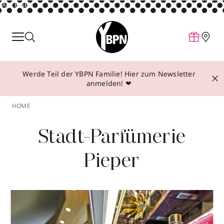
ANZEIGE
Parfum
Make-up
Werde Teil der YBPN Familie! Hier zum Newsletter
Pflege
anmelden! ❤
Behandlungen
HOME
Inspiration
Stadt-Parfümerie
Über YBPN
Pieper
Aktionen
Storefinder