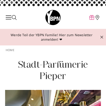
ANZEIGE
Parfum
Make-up
Werde Teil der YBPN Familie! Hier zum Newsletter
Pflege
anmelden! ❤
Behandlungen
HOME
Inspiration
Stadt-Parfümerie
Über YBPN
Pieper
Aktionen
Storefinder