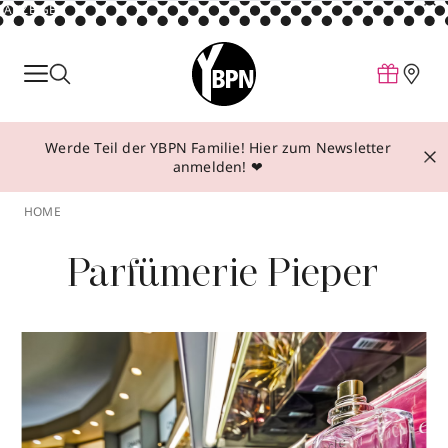
ANZEIGE
Parfum
Make-up
Werde Teil der YBPN Familie! Hier zum Newsletter
Pflege
anmelden! ❤
Behandlungen
HOME
Inspiration
Parfümerie Pieper
Über YBPN
Aktionen
Storefinder