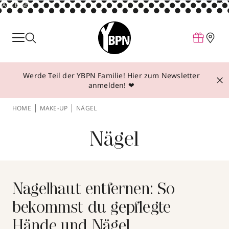
ANZEIGE
Parfum
Make-up
Werde Teil der YBPN Familie! Hier zum Newsletter
Pflege
anmelden! ❤
Behandlungen
HOME
MAKE-UP
NÄGEL
Inspiration
Nägel
Über YBPN
Aktionen
Storefinder
Nagelhaut entfernen: So
bekommst du gepflegte
Hände und Nägel