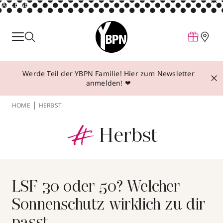
ANZEIGE
Parfum
Make-up
Werde Teil der YBPN Familie! Hier zum Newsletter
Pflege
anmelden! ❤
Behandlungen
HOME
HERBST
#
Inspiration
Herbst
Über YBPN
Aktionen
Storefinder
LSF 30 oder 50? Welcher
Sonnenschutz wirklich zu dir