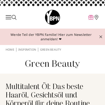
ANZEIGE
Parfum
Make-up
Werde Teil der YBPN Familie! Hier zum Newsletter
Pflege
anmelden! ❤
Behandlungen
HOME
INSPIRATION
GREEN BEAUTY
Inspiration
Green Beauty
Über YBPN
Aktionen
Storefinder
Multitalent Öl: Das beste
Haaröl, Gesichtsöl und
Körperöl für deine Routine