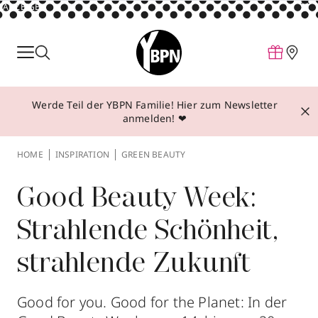
ANZEIGE
Parfum
Make-up
Werde Teil der YBPN Familie! Hier zum Newsletter
Pflege
anmelden! ❤
Behandlungen
HOME
INSPIRATION
GREEN BEAUTY
Inspiration
Über YBPN
Good Beauty Week:
Strahlende Schönheit,
Aktionen
strahlende Zukunft
Storefinder
Good for you. Good for the Planet: In der