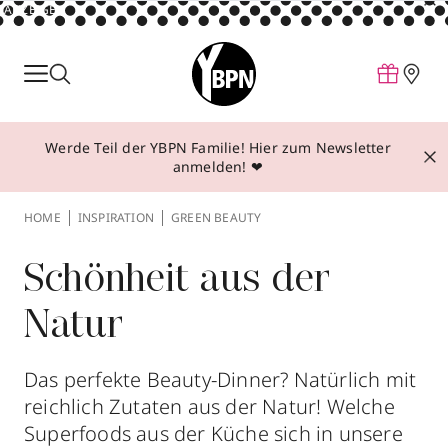
ANZEIGE
Parfum
Make-up
Werde Teil der YBPN Familie! Hier zum Newsletter
Pflege
anmelden! ❤
Behandlungen
HOME
INSPIRATION
GREEN BEAUTY
Inspiration
Über YBPN
Schönheit aus der
Natur
Aktionen
Storefinder
Das perfekte Beauty-Dinner? Natürlich mit
reichlich Zutaten aus der Natur! Welche
Superfoods aus der Küche sich in unsere