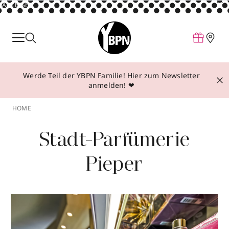
ANZEIGE
Parfum
Make-up
Werde Teil der YBPN Familie! Hier zum Newsletter
Pflege
anmelden! ❤
Behandlungen
HOME
Inspiration
Stadt-Parfümerie
Über YBPN
Pieper
Aktionen
Storefinder