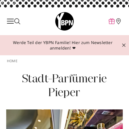
ANZEIGE
Parfum
Make-up
Werde Teil der YBPN Familie! Hier zum Newsletter
Pflege
anmelden! ❤
Behandlungen
HOME
Inspiration
Stadt-Parfümerie
Über YBPN
Pieper
Aktionen
Storefinder