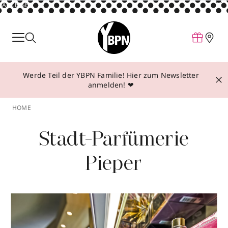
ANZEIGE
Parfum
Make-up
Werde Teil der YBPN Familie! Hier zum Newsletter
Pflege
anmelden! ❤
Behandlungen
HOME
Inspiration
Stadt-Parfümerie
Über YBPN
Pieper
Aktionen
Storefinder