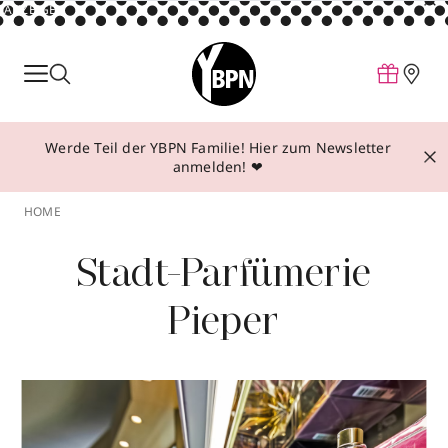
ANZEIGE
Parfum
Make-up
Werde Teil der YBPN Familie! Hier zum Newsletter
Pflege
anmelden! ❤
Behandlungen
HOME
Inspiration
Stadt-Parfümerie
Über YBPN
Pieper
Aktionen
Storefinder