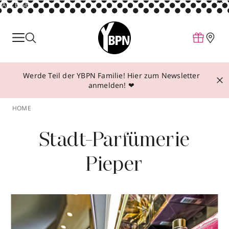
ANZEIGE
Parfum
Make-up
Werde Teil der YBPN Familie! Hier zum Newsletter
Pflege
anmelden! ❤
Behandlungen
HOME
Inspiration
Stadt-Parfümerie
Über YBPN
Pieper
Aktionen
Storefinder