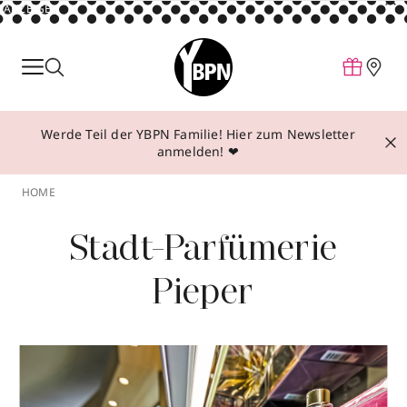
ANZEIGE
Parfum
Make-up
Werde Teil der YBPN Familie! Hier zum Newsletter
Pflege
anmelden! ❤
Behandlungen
HOME
Inspiration
Stadt-Parfümerie
Über YBPN
Pieper
Aktionen
Storefinder