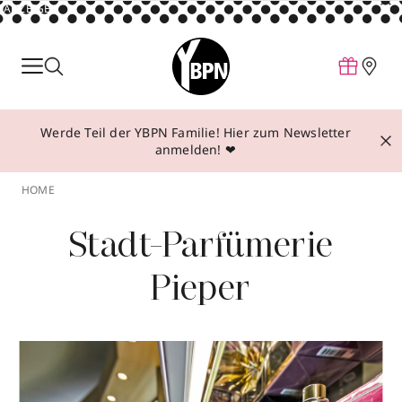
ANZEIGE
Parfum
Make-up
Werde Teil der YBPN Familie! Hier zum Newsletter
Pflege
anmelden! ❤
Behandlungen
HOME
Inspiration
Stadt-Parfümerie
Über YBPN
Pieper
Aktionen
Storefinder