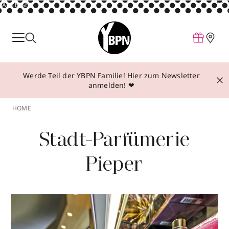
ANZEIGE
Parfum
Make-up
Werde Teil der YBPN Familie! Hier zum Newsletter
Pflege
anmelden! ❤
Behandlungen
HOME
Inspiration
Stadt-Parfümerie
Über YBPN
Pieper
Aktionen
Storefinder