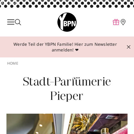
ANZEIGE
Parfum
Make-up
Werde Teil der YBPN Familie! Hier zum Newsletter
Pflege
anmelden! ❤
Behandlungen
HOME
Inspiration
Stadt-Parfümerie
Über YBPN
Pieper
Aktionen
Storefinder