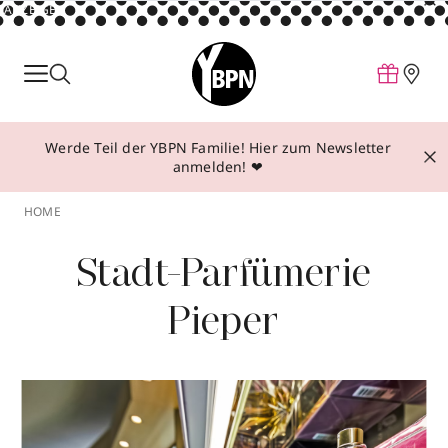
ANZEIGE
Parfum
Make-up
Werde Teil der YBPN Familie! Hier zum Newsletter
Pflege
anmelden! ❤
Behandlungen
HOME
Inspiration
Stadt-Parfümerie
Über YBPN
Pieper
Aktionen
Storefinder