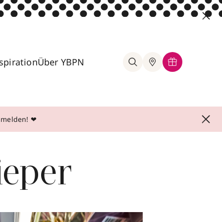
spiration
Über YBPN
anmelden! ❤
ieper