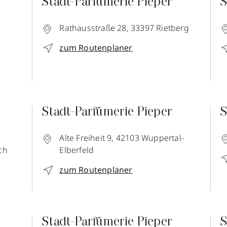
Stadt-Parfümerie Pieper
S
Rathausstraße 28,
33397
Rietberg
zum Routenplaner
Stadt-Parfümerie Pieper
S
Alte Freiheit 9,
42103
Wuppertal-
ch
Elberfeld
zum Routenplaner
Stadt-Parfümerie Pieper
S