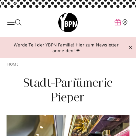
ANZEIGE
Parfum
Make-up
Werde Teil der YBPN Familie! Hier zum Newsletter
Pflege
anmelden! ❤
Behandlungen
HOME
Inspiration
Stadt-Parfümerie
Über YBPN
Pieper
Aktionen
Storefinder