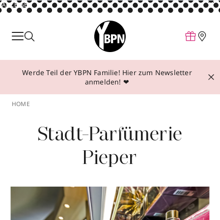
ANZEIGE
Parfum
Make-up
Werde Teil der YBPN Familie! Hier zum Newsletter
Pflege
anmelden! ❤
Behandlungen
HOME
Inspiration
Stadt-Parfümerie
Über YBPN
Pieper
Aktionen
Storefinder