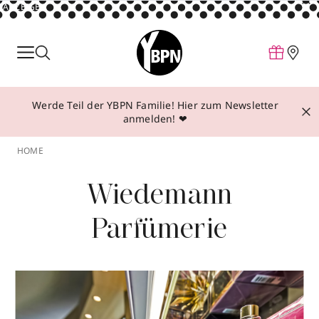
ANZEIGE
Parfum
Make-up
Werde Teil der YBPN Familie! Hier zum Newsletter
Pflege
anmelden! ❤
Behandlungen
HOME
Inspiration
Wiedemann
Über YBPN
Parfümerie
Aktionen
Storefinder