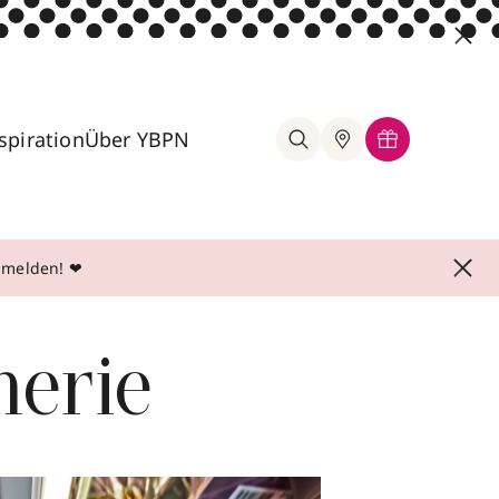
spiration
Über YBPN
anmelden! ❤
erie