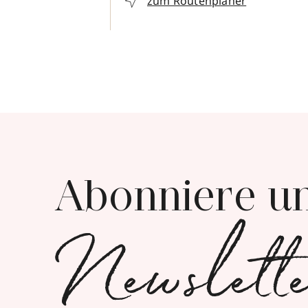
zum Routenplaner
Abonniere u
Newslett