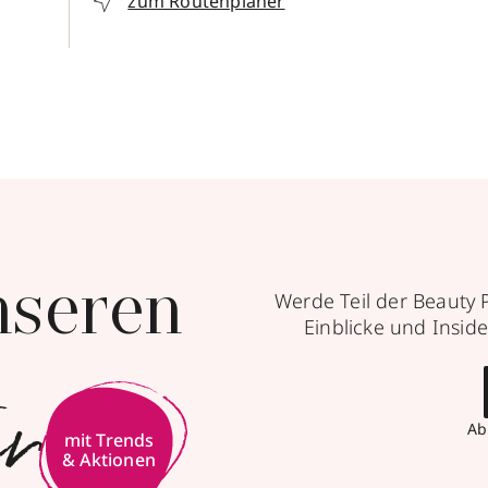
zum Routenplaner
nseren
Werde Teil der Beauty 
Einblicke und Inside
er
Ab