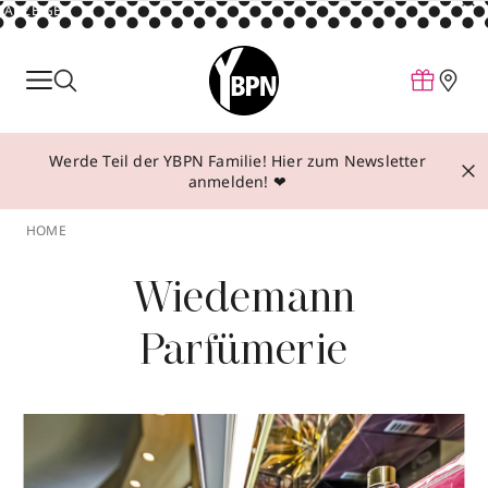
ANZEIGE
Parfum
Make-up
Werde Teil der YBPN Familie! Hier zum Newsletter
Pflege
anmelden! ❤
Behandlungen
HOME
Inspiration
Wiedemann
Über YBPN
Parfümerie
Aktionen
Storefinder