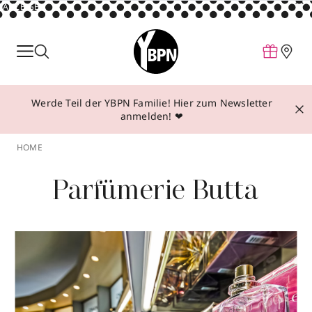
ANZEIGE
Parfum
Make-up
Werde Teil der YBPN Familie! Hier zum Newsletter
Pflege
anmelden! ❤
Behandlungen
HOME
Inspiration
Parfümerie Butta
Über YBPN
Aktionen
Storefinder