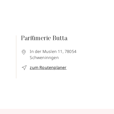
Parfümerie Butta
n
In der Muslen 11,
78054
Schweninngen
zum Routenplaner