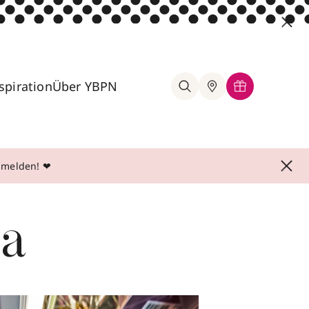
spiration
Über YBPN
anmelden! ❤
ta