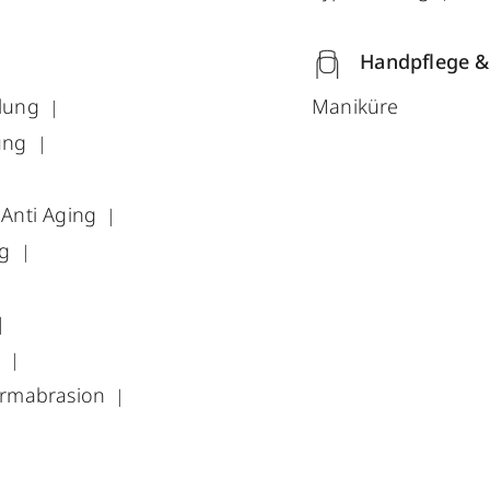
Handpflege &
lung
Maniküre
ung
Anti Aging
ng
r
ermabrasion