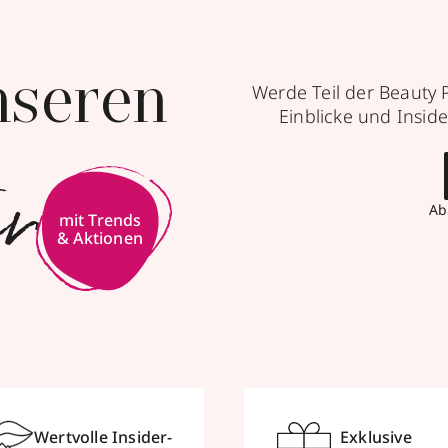
nseren
Werde Teil der Beauty 
Einblicke und Inside
er
Ab
mit Trends
& Aktionen
Wertvolle Insider-
Exklusive