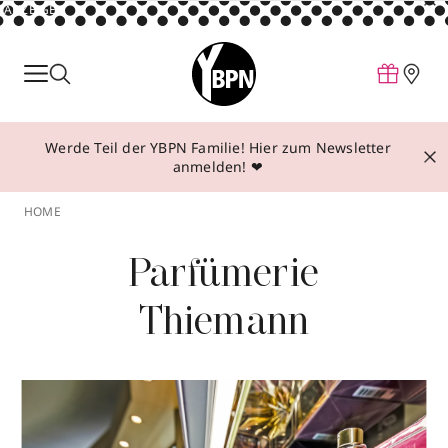
ANZEIGE
Parfum
Make-up
Werde Teil der YBPN Familie! Hier zum Newsletter
Pflege
anmelden! ❤
Behandlungen
HOME
Inspiration
Parfümerie
Über YBPN
Thiemann
Aktionen
Storefinder