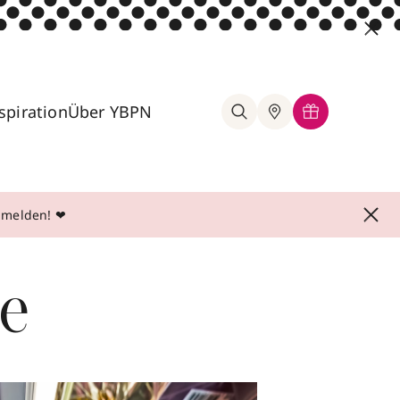
spiration
Über YBPN
anmelden! ❤
ne