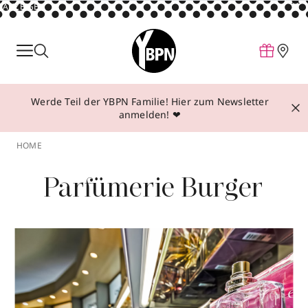
ANZEIGE
Parfum
Make-up
Werde Teil der YBPN Familie! Hier zum Newsletter
Pflege
anmelden! ❤
Behandlungen
HOME
Inspiration
Parfümerie Burger
Über YBPN
Aktionen
Storefinder