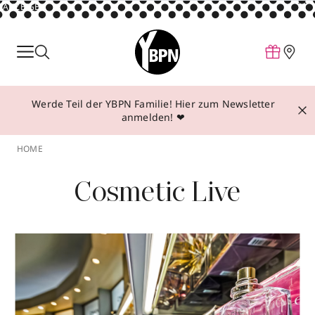
ANZEIGE
Parfum
Make-up
Werde Teil der YBPN Familie! Hier zum Newsletter
Pflege
anmelden! ❤
Behandlungen
HOME
Inspiration
Cosmetic Live
Über YBPN
Aktionen
Storefinder