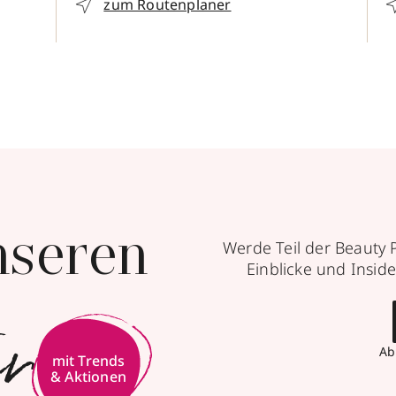
zum Routenplaner
nseren
Werde Teil der Beauty 
Einblicke und Inside
er
Ab
mit Trends
& Aktionen