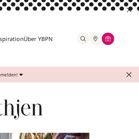
spiration
Über YBPN
anmelden! ❤
thjen