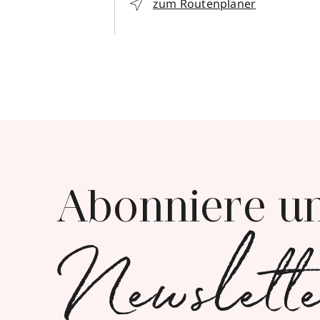
zum Routenplaner
Abonniere u
Newslett