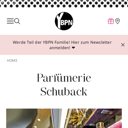
ANZEIGE
Parfum
Make-up
Werde Teil der YBPN Familie! Hier zum Newsletter
Pflege
anmelden! ❤
Behandlungen
HOME
Inspiration
Parfümerie
Über YBPN
Schuback
Aktionen
Storefinder