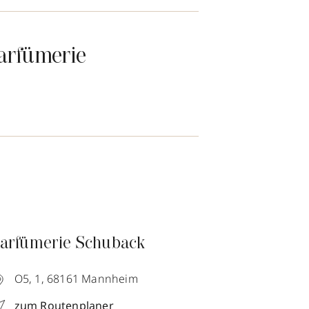
arfümerie
arfümerie Schuback
O5, 1,
68161
Mannheim
zum Routenplaner