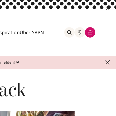
spiration
Über YBPN
anmelden! ❤
ack