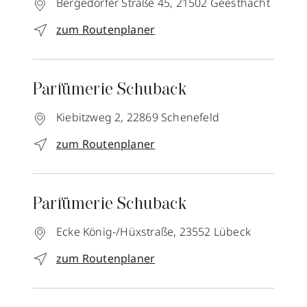
Bergedorfer Straße 45,
21502
Geesthacht
zum Routenplaner
Parfümerie Schuback
Kiebitzweg 2,
22869
Schenefeld
zum Routenplaner
Parfümerie Schuback
Ecke König-/Hüxstraße,
23552
Lübeck
zum Routenplaner