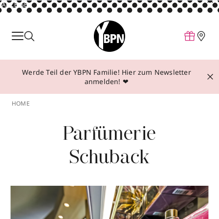
ANZEIGE
Parfum
Make-up
Werde Teil der YBPN Familie! Hier zum Newsletter
Pflege
anmelden! ❤
Behandlungen
HOME
Inspiration
Parfümerie
Über YBPN
Schuback
Aktionen
Storefinder