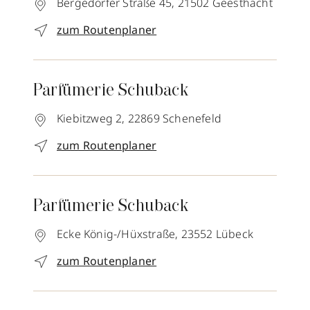
Bergedorfer Straße 45,
21502
Geesthacht
zum Routenplaner
Parfümerie Schuback
Kiebitzweg 2,
22869
Schenefeld
zum Routenplaner
Parfümerie Schuback
Ecke König-/Hüxstraße,
23552
Lübeck
zum Routenplaner