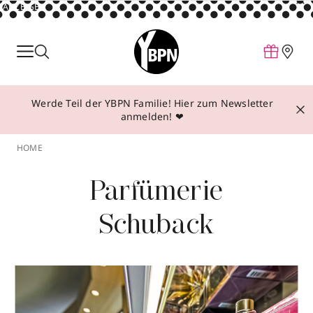
ANZEIGE
Parfum
Make-up
Werde Teil der YBPN Familie! Hier zum Newsletter
Pflege
anmelden! ❤
Behandlungen
HOME
Inspiration
Parfümerie
Über YBPN
Schuback
Aktionen
Storefinder