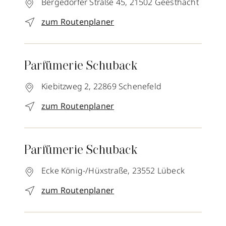
Bergedorfer Straße 45,
21502
Geesthacht
zum Routenplaner
Parfümerie Schuback
Kiebitzweg 2,
22869
Schenefeld
zum Routenplaner
Parfümerie Schuback
Ecke König-/Hüxstraße,
23552
Lübeck
zum Routenplaner