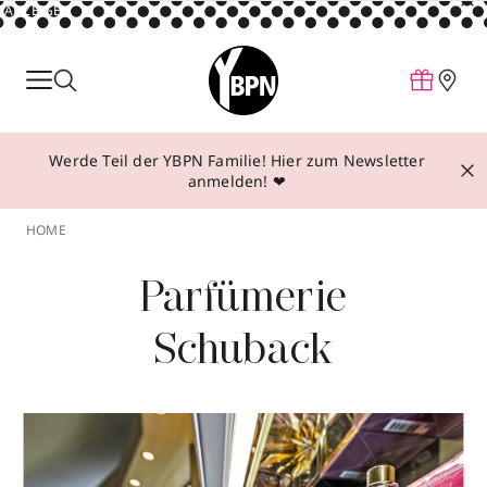
ANZEIGE
Parfum
Make-up
Werde Teil der YBPN Familie! Hier zum Newsletter
Pflege
anmelden! ❤
Behandlungen
HOME
Inspiration
Parfümerie
Über YBPN
Schuback
Aktionen
Storefinder