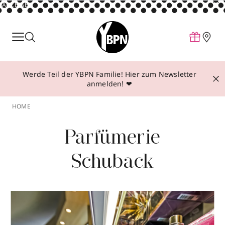
ANZEIGE
Parfum
Make-up
Werde Teil der YBPN Familie! Hier zum Newsletter
Pflege
anmelden! ❤
Behandlungen
HOME
Inspiration
Parfümerie
Über YBPN
Schuback
Aktionen
Storefinder