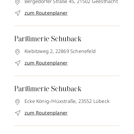
Bergedorfer Straße 45,
21502
Geesthacht
zum Routenplaner
Parfümerie Schuback
Kiebitzweg 2,
22869
Schenefeld
zum Routenplaner
Parfümerie Schuback
Ecke König-/Hüxstraße,
23552
Lübeck
zum Routenplaner