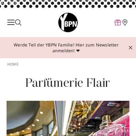
ANZEIGE
Parfum
Make-up
Werde Teil der YBPN Familie! Hier zum Newsletter
Pflege
anmelden! ❤
Behandlungen
HOME
Inspiration
Parfümerie Flair
Über YBPN
Aktionen
Storefinder