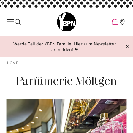
ANZEIGE
Parfum
Make-up
Werde Teil der YBPN Familie! Hier zum Newsletter
Pflege
anmelden! ❤
Behandlungen
HOME
Inspiration
Parfümerie Möltgen
Über YBPN
Aktionen
Storefinder